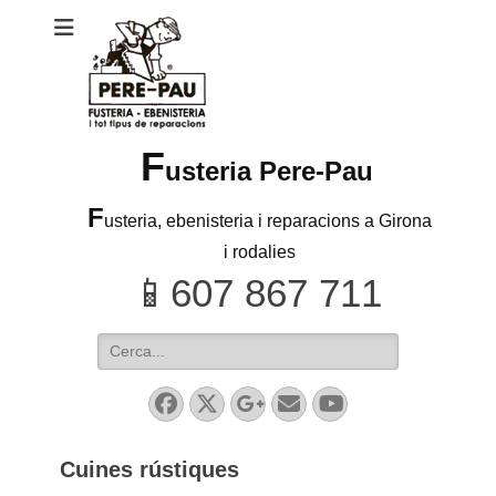
F
usteria Pere-Pau
F
usteria, ebenisteria i reparacions a Girona
i rodalies
Search
for:
Facebook
Twitter
Googleplus
Email
YouTube
Cuines rústiques