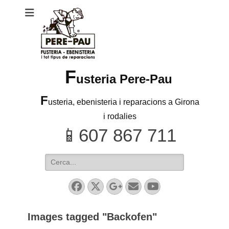
F
usteria Pere-Pau
F
usteria, ebenisteria i reparacions a Girona
i rodalies
Search
for:
Facebook
Twitter
Googleplus
Email
YouTube
Images tagged "Backofen"