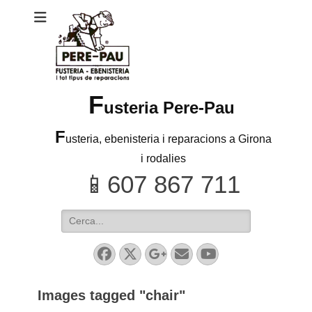
F
usteria Pere-Pau
F
usteria, ebenisteria i reparacions a Girona
i rodalies
Search
for:
Facebook
Twitter
Googleplus
Email
YouTube
Images tagged "chair"