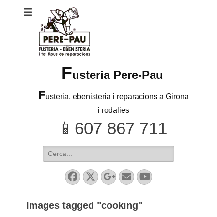
F
usteria Pere-Pau
F
usteria, ebenisteria i reparacions a Girona
i rodalies
Search
for:
Facebook
Twitter
Googleplus
Email
YouTube
Images tagged "cooking"