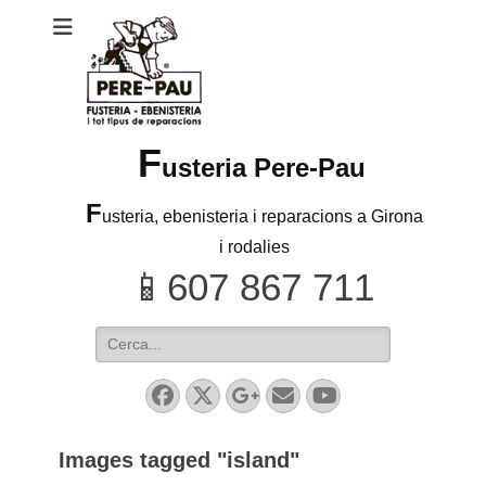
F
usteria Pere-Pau
F
usteria, ebenisteria i reparacions a Girona
i rodalies
Search
for:
Facebook
Twitter
Googleplus
Email
YouTube
Images tagged "island"