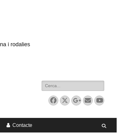
na i rodalies
Search
for:
Facebook
Twitter
Googleplus
Email
YouTube
Contacte
Search