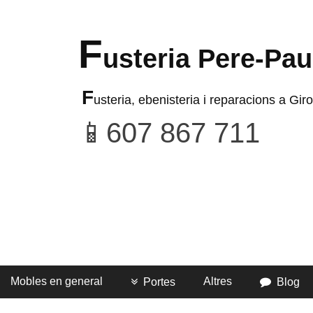
F
usteria Pere-Pau
F
usteria, ebenisteria i reparacions a Giro
Mobles en general
Altres
Portes
Blog