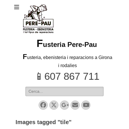
F
usteria Pere-Pau
F
usteria, ebenisteria i reparacions a Girona
i rodalies
Search
for:
Facebook
Twitter
Googleplus
Email
YouTube
Images tagged "tile"